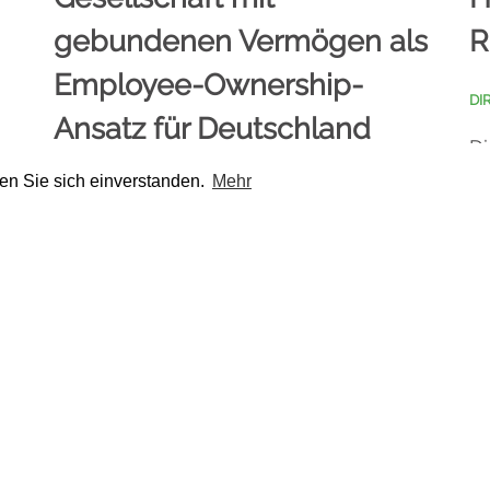
gebundenen Vermögen als
R
Employee-Ownership-
DI
Ansatz für Deutschland
Di
Mi
en Sie sich einverstanden.
Mehr
DIRK LAMBACH
· 15 JUNI 2026
Füh
Im Koalitionsvertrag für die 21.
Legislaturperiode haben die
Regierungspar [...]