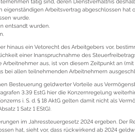
ternehmen tätig sind, deren Dienstverhältnis deshal
igenständigen Arbeitsvertrag abgeschlossen hat o
ssen wurde.
n entsandt wurden.
n.
r hinaus ein Vetorecht des Arbeitgebers vor, besti
lichkeit einer Inanspruchnahme des Steuerfreibetrags
 Arbeitnehmer aus, ist von diesem Zeitpunkt an (mit 
s bei allen teilnehmenden Arbeitnehmern ausgesch
n Besteuerung geldwerter Vorteile aus Vermögensbe
rafen 3.39 EstG hier die Konzernregelung weiterhin
zerns i. S. d. § 18 AktG gelten damit nicht als Ver
satz 1 Satz 1 EStG).
derungen im Jahressteuergesetz 2024 ergeben. Der R
sen hat, sieht vor, dass rückwirkend ab 2024 geldwe