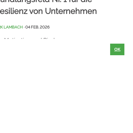
esilienz von Unternehmen
RK LAMBACH
· 04 FEB. 2026
e Motivation und Bindung von
tarbeitenden ist aus Sicht deutscher
OK
r [...]