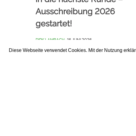
Ausschreibung 2026
gestartet!
DIRK LAMBACH
· 16 JUNI 2026
Diese Webseite verwendet Cookies. Mit der Nutzung erklär
Nach der erfolgreichen Premiere im
vergangenen Jahr ist der Josef-
Grünbeck [...]