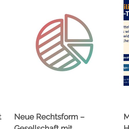
t
Neue Rechtsform –
M
Gesellschaft mit
H