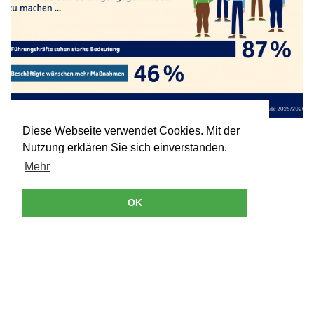
Diese Webseite verwendet Cookies. Mit der
Nutzung erklären Sie sich einverstanden.
Mehr
Mitarbeiterbindung ist das
Handlungsfeld Nr. 1 für die
OK
Resilienz von Unternehmen
DIRK LAMBACH
· 04 FEB. 2026
Die Motivation und Bindung von Mitarbeitenden